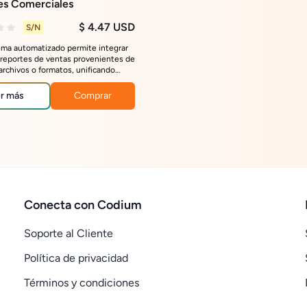
es Comerciales
$ 4.47 USD
S/N
ema automatizado permite integrar
 reportes de ventas provenientes de
 archivos o formatos, unificando
as, eliminando duplicados y
zando fechas, monedas, regiones y
r más
Comprar
Conecta con Codium
Soporte al Cliente
Política de privacidad
Términos y condiciones