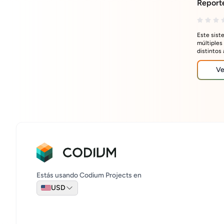
Report
Este sist
múltiples
distintos
estructur
estandari
Ve
precios.
Estás usando Codium Projects en
USD