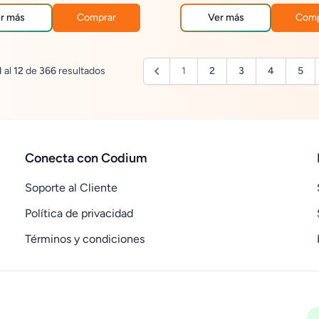
o de solicitudes, facilitando la
puntualidad e incidencias, facilitand
ecisiones y el control de los
control integral del desempeño de 
r más
Comprar
Ver más
Comp
internos.
operación y la toma de decisiones
estratégicas.
1
al
12
de
366
resultados
1
2
3
4
5
Conecta con Codium
Soporte al Cliente
Política de privacidad
Términos y condiciones