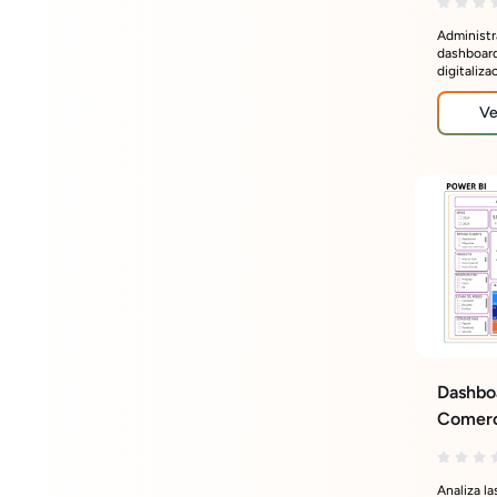
Administr
dashboard
digitaliz
retención
para opti
Ve
Dashbo
Comerci
de Prod
Analiza l