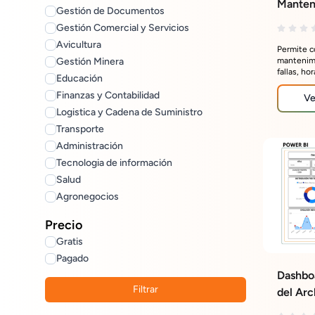
Manteni
Gestión de Documentos
Gestión Comercial y Servicios
Avicultura
Permite c
mantenimi
Gestión Minera
fallas, ho
Educación
costos de
cumplimie
Finanzas y Contabilidad
Ve
mantenim
Logistica y Cadena de Suministro
Transporte
Administración
Tecnologia de información
Salud
Agronegocios
Precio
Gratis
Pagado
Dashboa
Filtrar
del Arc
Docume