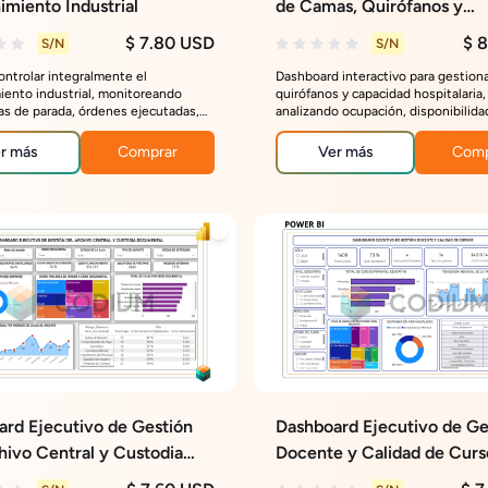
miento Industrial
de Camas, Quirófanos y
Capacidad Hospitalaria
$ 7.80 USD
$ 
S/N
S/N
ontrolar integralmente el
Dashboard interactivo para gestion
ento industrial, monitoreando
quirófanos y capacidad hospitalaria,
ras de parada, órdenes ejecutadas,
analizando ocupación, disponibilida
 mantenimiento y materiales,
cirugías, incidentes y desempeño d
nto del plan, tipos de
servicios hospitalarios.
r más
Comprar
Ver más
Comp
iento y desempeño por equipo.
rd Ejecutivo de Gestión
Dashboard Ejecutivo de Ge
hivo Central y Custodia
Docente y Calidad de Curs
ntal