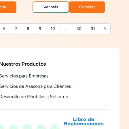
o el
cumplimiento de SLA, tiempos de resolución,
la
facilitando el monitoreo del desempeño del
rar
Ver más
Comprar
área de soporte tecnológico.
6
7
8
9
10
...
30
31
Nuestros Productos
Servicios para Empresas
Servicios de Asesoría para Clientes
Desarrollo de Plantillas a Solicitud