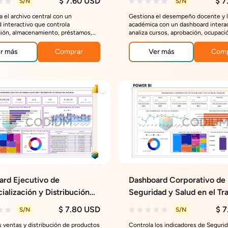
$ 7.60 USD
$ 7
S/N
S/N
a el archivo central con un
Gestiona el desempeño docente y l
 interactivo que controla
académica con un dashboard intera
ación, almacenamiento, préstamos,
analiza cursos, aprobación, ocupaci
 documental y riesgos de deterioro
evaluaciones y costos para optimiza
mizar la gestión documental.
de decisiones educativas.
r más
Comprar
Ver más
Comp
ard Ejecutivo de
Dashboard Corporativo de
alización y Distribución
Seguridad y Salud en el Tr
uctos Avícolas
$ 7.80 USD
$ 7
S/N
S/N
as ventas y distribución de productos
Controla los indicadores de Segurid