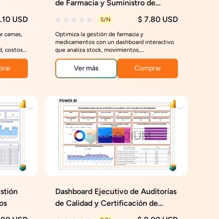
de Farmacia y Suministro de
Medicamentos
8.10 USD
$ 7.80 USD
S/N
ar camas,
Optimiza la gestión de farmacia y
medicamentos con un dashboard interactivo
d, costos,
que analiza stock, movimientos,
e los
vencimientos, mermas y costos para mejorar
el abastecimiento y reducir pérdidas.
rar
Ver más
Comprar
stión
Dashboard Ejecutivo de Auditorías
os
de Calidad y Certificación de
Proveedores