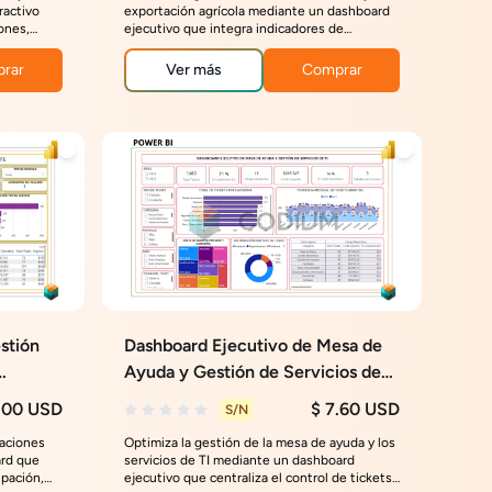
ractivo
exportación agrícola mediante un dashboard
ones,
ejecutivo que integra indicadores de
o por
ingresos, márgenes, proporcionando
 la toma
información estratégica para optimizar las
rar
Ver más
Comprar
ventas internacionales y la rentabilidad del
negocio.
stión
Dashboard Ejecutivo de Mesa de
Ayuda y Gestión de Servicios de
TI
.00 USD
$ 7.60 USD
S/N
raciones
Optimiza la gestión de la mesa de ayuda y los
ard que
servicios de TI mediante un dashboard
upación,
ejecutivo que centraliza el control de tickets,