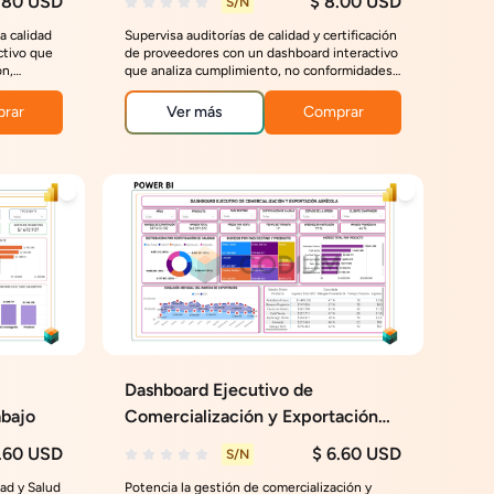
.80 USD
$ 8.00 USD
S/N
a calidad
Supervisa auditorías de calidad y certificación
ctivo que
de proveedores con un dashboard interactivo
ón,
que analiza cumplimiento, no conformidades,
r la toma
riesgos y desempeño para fortalecer la
gestión y el control de proveedores.
rar
Ver más
Comprar
Dashboard Ejecutivo de
abajo
Comercialización y Exportación
Agrícola
.60 USD
$ 6.60 USD
S/N
ad y Salud
Potencia la gestión de comercialización y