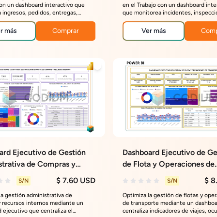
con un dashboard interactivo que
en el Trabajo con un dashboard inte
 ingresos, pedidos, entregas,
que monitorea incidentes, inspecci
nes y desempeño comercial para
capacitaciones, costos y desempeñ
la gestión y la rentabilidad.
sede para fortalecer la prevención y
r más
Comprar
Ver más
Comp
de decisiones.
rd Ejecutivo de Gestión
Dashboard Ejecutivo de Ge
strativa de Compras y
de Flota y Operaciones de
s Internos
Transporte
$ 7.60 USD
$ 8
S/N
S/N
la gestión administrativa de
Optimiza la gestión de flotas y ope
 recursos internos mediante un
de transporte mediante un dashbo
 ejecutivo que centraliza el
centraliza indicadores de viajes, oc