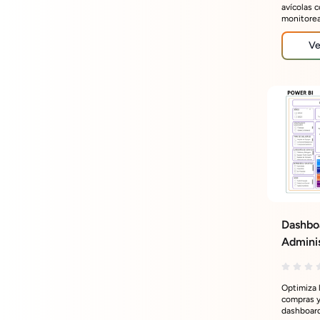
avícolas 
monitorea
devolucio
optimizar 
Ve
Dashboa
Admini
Recurso
Optimiza 
compras y
dashboard