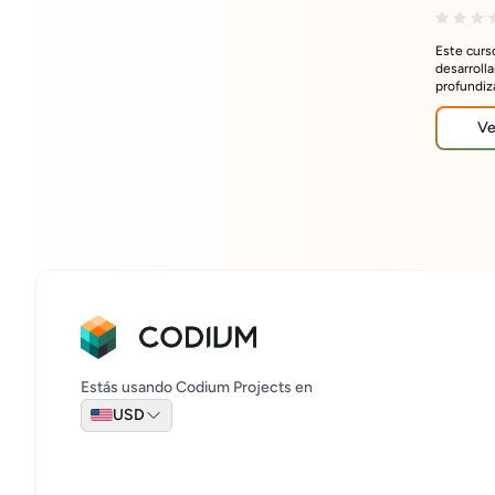
Este curs
desarroll
profundiz
uso del l
dashboard
Ve
Estás usando Codium Projects en
USD