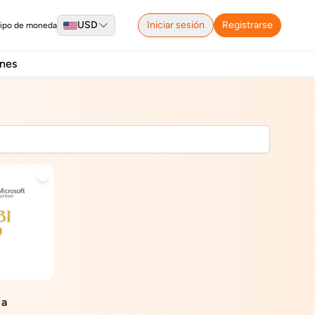
USD
Iniciar sesión
Registrarse
tipo de moneda
nes
 a