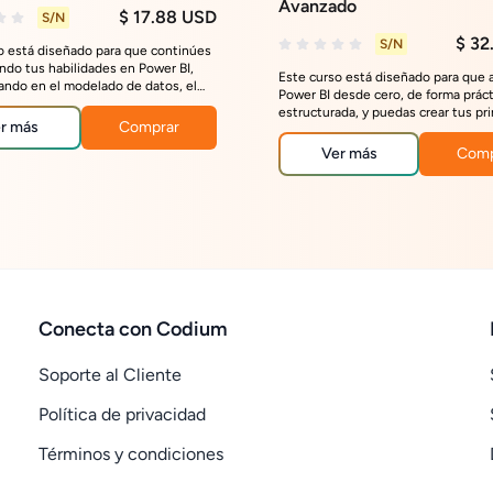
Avanzado
$ 17.88 USD
S/N
$ 32
S/N
o está diseñado para que continúes
ando tus habilidades en Power BI,
Este curso está diseñado para que
ando en el modelado de datos, el
Power BI desde cero, de forma práct
enguaje DAX y la creación de
estructurada, y puedas crear tus pr
s interactivos.
r más
Comprar
reportes y dashboards profesionale
primera semana.
Ver más
Comp
Conecta con Codium
Soporte al Cliente
Política de privacidad
Términos y condiciones